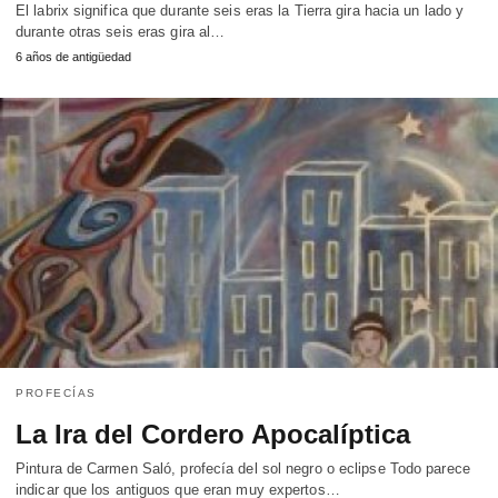
El labrix significa que durante seis eras la Tierra gira hacia un lado y
durante otras seis eras gira al…
6 años de antigüedad
PROFECÍAS
La Ira del Cordero Apocalíptica
Pintura de Carmen Saló, profecía del sol negro o eclipse Todo parece
indicar que los antiguos que eran muy expertos…