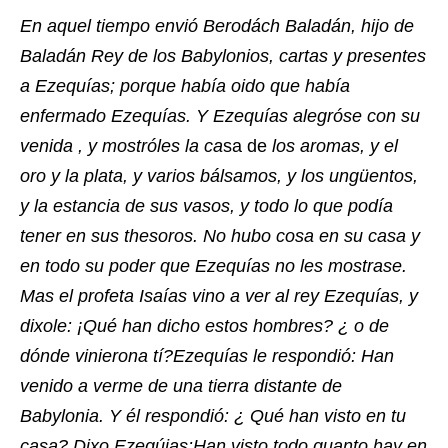
En aquel tiempo envió Berodách Baladán, hijo de
Baladán Rey de los Babylonios, cartas y presentes
a Ezequías; porque había oido que había
enfermado Ezequías. Y Ezequías alegróse con su
venida , y mostróles la ca
sa de
los aromas, y el
oro y la plata, y varios bálsamos, y los ungüentos,
y la estancia de sus vasos, y todo lo que podía
tener en sus thesoros. No hubo cosa en su casa y
en todo su poder que Ezequías no les mostrase.
Mas el profeta Isaías vino a ver al rey Ezequías, y
dixole: ¡Qué han dicho estos hombres? ¿ o de
dónde vinierona tí?Ezequías le respondió: Han
venido a verme de una tierra distante de
Babylonia. Y él respondió: ¿ Qué han visto en tu
casa? Dixo Ezeqúias:Han visto todo quanto hay en